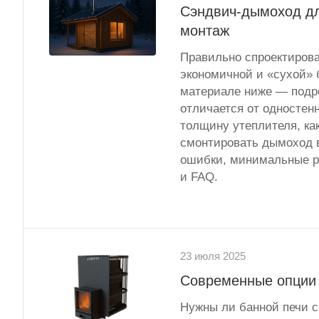
Сэндвич-дымоход дл
монтаж
Правильно спроектиров
экономичной и «сухой» 
материале ниже — подро
отличается от одностен
толщину утеплителя, ка
смонтировать дымоход в
ошибки, минимальные р
и FAQ.
23 июля 2025
Современные опции 
Нужны ли банной печи с