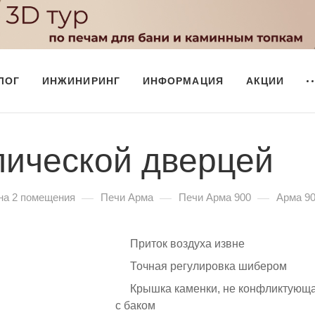
ЛОГ
ИНЖИНИРИНГ
ИНФОРМАЦИЯ
АКЦИИ
лической дверцей
—
—
—
на 2 помещения
Печи Арма
Печи Арма 900
Арма 90
Приток воздуха извне
Точная регулировка шибером
Крышка каменки, не конфликтующ
с баком