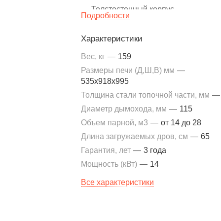
Толстостенный корпус
Подробности
Четырёхсторонний прогрев закрыт
каменки
Характеристики
Верхний ревизионный люк
Вес, кг
—
159
Металлическая дверца с воздушно
Размеры печи (Д,Ш,В) мм
—
завесой
535х918х995
Толщина стали топочной части, мм
—
Диаметр дымохода, мм
—
115
Объем парной, м3
—
от 14 до 28
Длина загружаемых дров, см
—
65
Гарантия, лет
—
3 года
Мощность (кВт)
—
14
Все характеристики