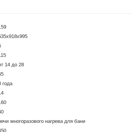
159
535х918х995
6
115
от 14 до 28
65
3 года
14
160
40
печи многоразового нагрева для бани
450