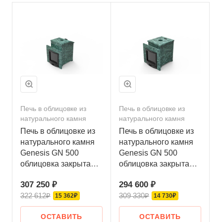
Печь в облицовке из
Печь в облицовке из
натурального камня
натурального камня
Печь в облицовке из
Печь в облицовке из
натурального камня
натурального камня
Genesis GN 500
Genesis GN 500
облицовка закрытая
облицовка закрытая
со скосом
плоская пироксенит-
307 250 ₽
294 600 ₽
талькохлорит-
элит
322 612₽
309 330₽
шлифовка
15 362₽
14 730₽
ОСТАВИТЬ
ОСТАВИТЬ